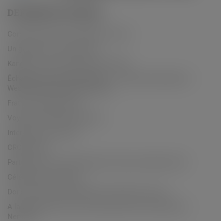
DERNIÈRES ENTRÉES
Commémoration de l’appel du 18 juin
Un gâteau, une oeuvre d’art !
Kangourou des mathématiques 2026
Échange culturel international – La Salle Sainte-Marie &
Westminster Christian Academy
Frat de Jambville 2026
Voyage à Tolède des lycéens
Intervention de M. Bik
CROSS 2026
Partenariat avec “Eklectiqsport” Nemours Basket Club
Célébration de Pâques
Dons de denrées alimentaires au Resto du coeur
A la découverte de la zone humide de l’île du Perthuis à
Nemours